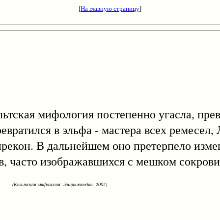
[
На главную страницу
]
кая мифология постепенно угасла, превр
ревратился в эльфа - мастера всех ремесел,
прекон. В дальнейшем оно претерпело изме
, часто изображавшихся с мешком сокрови
(Кельтская мифология: Энциклопедия. 2002)