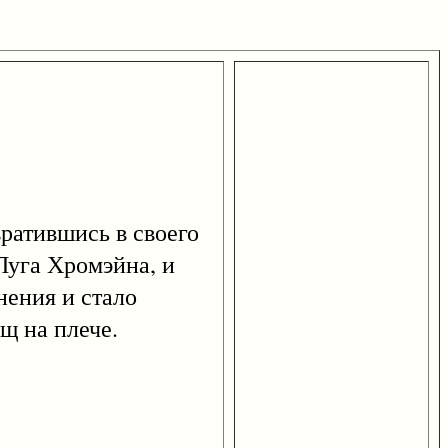
атившись в своего
 Луга Хромэйна, и
нения и стало
щ на плече.