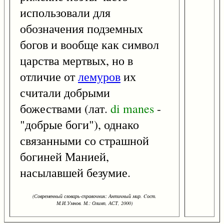
использовали для
обозначения подземных
богов и вообще как символ
царства мертвых, но в
отличие от
лемуров
их
считали добрыми
божествами (лат.
di
manes
-
"добрые боги"), однако
связанными со страшной
богиней Манией,
насылавшей безумие.
(Современный словарь-справочник: Античный мир. Cост.
М.И.Умнов. М.: Олимп, АСТ, 2000)