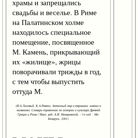
храмы и запрещались
свадьбы и веселье. В Риме
на Палатинском холме
находилось специальное
помещение, посвященное
М. Камень, прикрывающий
их «жилище», жрицы
поворачивали трижды в год,
с тем чтобы выпустить
оттуда М.
(И.А.Лисовый, К.А.Ревяко. Античный мир в терминах, именах и
названиях: Словарь-справочник по истории и культуре Древней
Греции и Рима / Науч. ред. А.И. Немировский. - 3-е изд. - Мн:
Беларусь, 2001)