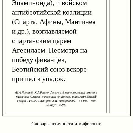
Эпаминонда), и войском
антибеотийской коалиции
(Спарта, Афины, Мантинея
и др.), возглавляемой
спартанским царем
Агесилаем. Несмотря на
победу фиванцев,
Беотийский союз вскоре
пришел в упадок.
(И.А.Лисовый, К.А.Ревяко. Античный мир в терминах, именах и
названиях: Словарь-справочник по истории и культуре Древней
Греции и Рима / Науч. ред. А.И. Немировский. - 3-е изд. - Мн:
Беларусь, 2001)
Словарь античности и мифологии