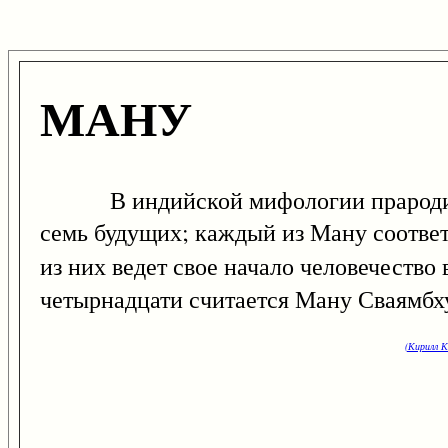
МАНУ
В индийской мифологии прародители
семь будущих; каждый из Ману соответ
из них ведет свое начало человечество
четырнадцати считается Ману Сваямбху
(Кирилл К