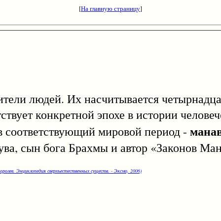
[
На главную страницу
]
 людей. Их насчитывается четырнадцат
ствует конкретной эпохе в истории человеч
мана
 в соответствующий мировой период -
ва, сын бога Брахмы и автор «Законов Ман
оролев. Энциклопедия сверхъестественных существ. - Эксмо, 2006)