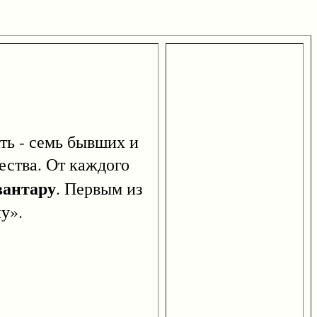
ь - семь бывших и
ества. От каждого
вантару
. Первым из
у».