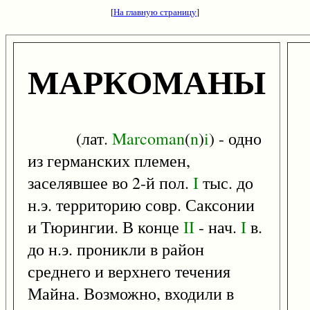
[
На главную страницу
]
МАРКОМАНЫ
(лат.
Marcoman
(
n
)
i
) - одно
из германских племен,
заселявшее во 2-й пол.
I
тыс. до
н.э. территорию совр. Саксонии
и Тюрингии. В конце
II
- нач.
I
в.
до н.э. проникли в район
среднего и верхнего течения
Майна. Возможно, входили в