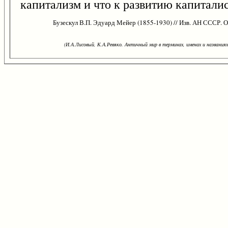
капитализм и что к развитию капитали
Бузескул В.П. Эдуард Мейер (1855-1930) // Изв. АН СССР. О
(И.А.Лисовый, К.А.Ревяко. Античный мир в терминах, именах и названиях: 