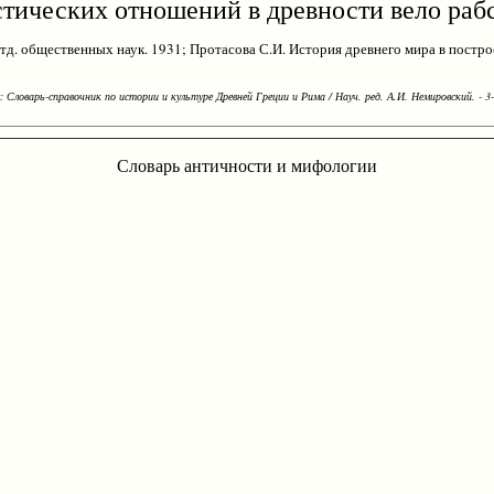
стических отношений в древности вело рабс
тд. общественных наук. 1931; Протасова С.И. История древнего мира в постро
Словарь-справочник по истории и культуре Древней Греции и Рима / Науч. ред. А.И. Немировский. - 3-е
Словарь античности и мифологии