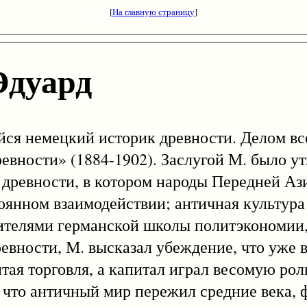
[
На главную страницу
]
дуард
ийся немецкий историк древности. Делом в
евности» (1884-1902). Заслугой М. было у
 древности, в котором народы Передней Аз
янном взаимодействии; античная культура
ителями германской школы политэкономии
вности, М. высказал убеждение, что уже 
ая торговля, а капитал играл весомую рол
, что античный мир пережил средние века, 