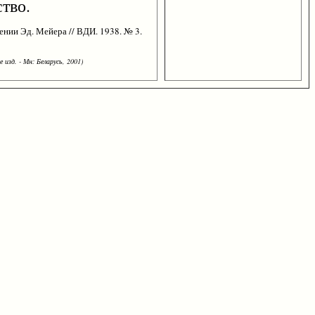
тво.
ении Эд. Мейера // ВДИ. 1938. № 3.
 изд. - Мн: Беларусь, 2001)