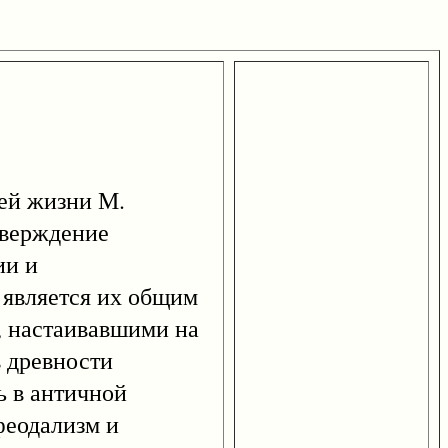
сей жизни М.
тверждение
ии и
 является их общим
, настаивавшими на
в древности
ь в античной
феодализм и