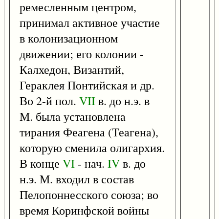
ремесленным центром,
принимал активное участие
в колонизационном
движении; его колонии -
Калхедон, Византий,
Гераклея Понтийская и др.
Во 2-й пол.
VII
в. до н.э. в
М. была установлена
тирания Феагена (Теагена),
которую сменила олигархия.
В конце
VI
- нач.
IV
в. до
н.э. М. входил в состав
Пелопоннесского союза; во
время Коринфской войны