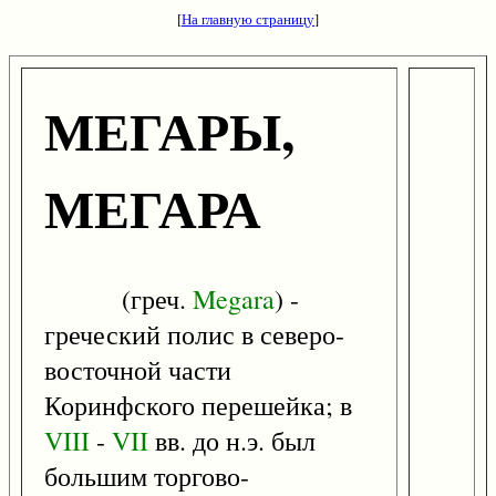
[
На главную страницу
]
МЕГАРЫ,
МЕГАРА
(греч.
Megara
) -
греческий полис в северо-
восточной части
Коринфского перешейка; в
VIII
-
VII
вв. до н.э. был
большим торгово-