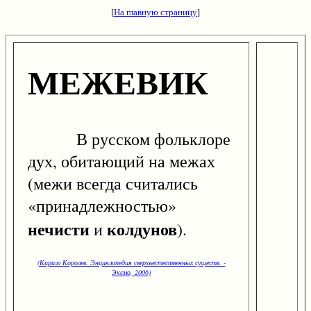
[
На главную страницу
]
МЕЖЕВИК
В русском фольклоре
дух, обитающий на межах
(межи всегда считались
«принадлежностью»
нечисти
колдунов
и
).
(Кирилл Королев. Энциклопедия сверхъестественных существ. -
Эксмо, 2006)