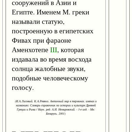
сооружений в Азии и
Египте. Именем М. греки
называли статую,
построенную в египетских
Фивах при фараоне
Аменхотепе
III
, которая
издавала во время восхода
солнца жалобные звуки,
подобные человеческому
голосу.
(И.А.Лисовый, К.А.Ревяко. Античный мир в терминах, именах и
названиях: Словарь-справочник по истории и культуре Древней
Греции и Рима / Науч. ред. А.И. Немировский. - 3-е изд. - Мн:
Беларусь, 2001)