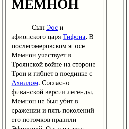
МЕМНОН
Сын
Эос
и
эфиопского царя
Тифона
. В
послегомеровском эпосе
Мемнон участвует в
Троянской войне на стороне
Трои и гибнет в поединке с
Ахиллом
. Согласно
фиванской версии легенды,
Мемнон не был убит в
сражении и пять поколений
его потомков правили
Эфиопией. Одна из двух