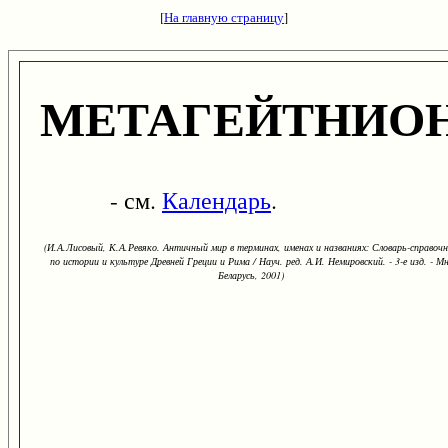
[
На главную страницу
]
МЕТАГЕЙТНИО
- см.
Календарь
.
(И.А.Лисовый, К.А.Ревяко. Античный мир в терминах, именах и названиях: Словарь-справоч
по истории и культуре Древней Греции и Рима / Науч. ред. А.И. Немировский. - 3-е изд. - Мн
Беларусь, 2001)