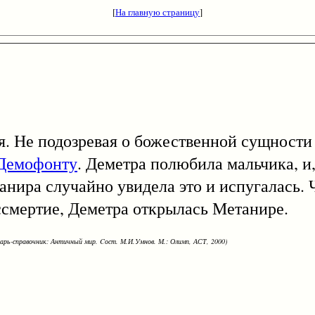
[
На главную страницу
]
Не подозревая о божественной сущност
Демофонту
. Деметра полюбила мальчика, и,
етанира случайно увидела это и испугалась.
ессмертие, Деметра открылась Метанире.
варь-справочник: Античный мир. Cост. М.И.Умнов. М.: Олимп, АСТ, 2000)