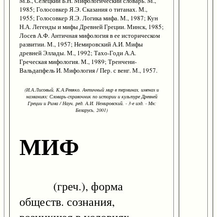
М.Б., Селецкий Б.Н. Мифологический словарь. М.,
1985; Голосовкер Я.Э. Сказания о титанах. М.,
1955; Голосовкер Я.Э. Логика мифа. М., 1987; Кун
Н.А. Легенды и мифы Древней Греции. Минск, 1985;
Лосев А.Ф. Античная мифология в ее историческом
развитии. М., 1957; Немировский А.И. Мифы
древней Эллады. М., 1992; Тахо-Годи А.А.
Греческая мифология. М., 1989; Тренчени-
Вальдапфель И. Мифология / Пер. с венг. М., 1957.
(И.А.Лисовый, К.А.Ревяко. Античный мир в терминах, именах и
названиях: Словарь-справочник по истории и культуре Древней
Греции и Рима / Науч. ред. А.И. Немировский. - 3-е изд. - Мн:
Беларусь, 2001)
МИФ
(греч.), форма
обществ. сознания,