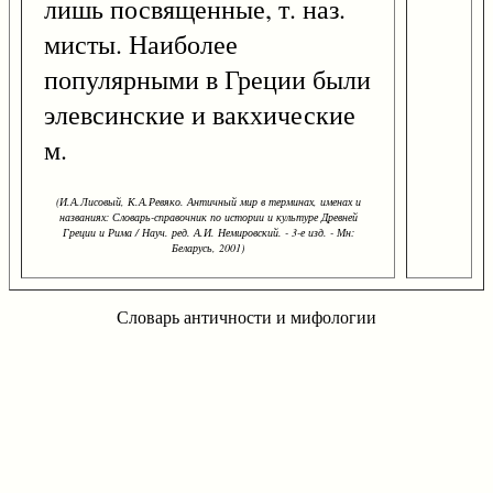
лишь посвященные, т. наз.
мисты. Наиболее
популярными в Греции были
элевсинские и вакхические
м.
(И.А.Лисовый, К.А.Ревяко. Античный мир в терминах, именах и
названиях: Словарь-справочник по истории и культуре Древней
Греции и Рима / Науч. ред. А.И. Немировский. - 3-е изд. - Мн:
Беларусь, 2001)
Словарь античности и мифологии