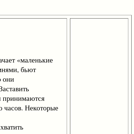
ачает «маленькие
мнями, бьют
о они
Заставить
ни принимаются
о часов. Некоторые
хватить