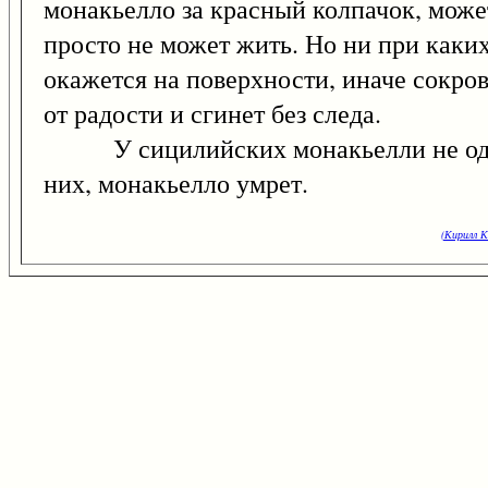
монакьелло за красный колпачок, може
просто не может жить. Но ни при каких 
окажется на поверхности, иначе сокро
от радости и сгинет без следа.
У сицилийских монакьелли не один к
них, монакьелло умрет.
(Кирилл К