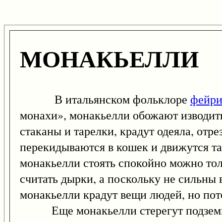
МОНАКЬЕЛЛИ
В итальянском фольклоре
фейр
монахи», монакьелли обожают изводит
стаканы и тарелки, крадут одеяла, отре
перекидываются в кошек и движутся так
монакьелли стоять спокойно можно то
считать дырки, а поскольку не сильны 
монакьелли крадут вещи людей, но по
Еще монакьелли стерегут подземные 