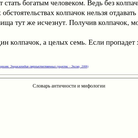
т стать богатым человеком. Ведь без колпа
обстоятельствах колпачок нельзя отдавать 
вища тут же исчезнут. Получив колпачок, м
олпачок, а целых семь. Если пропадет х
оролев. Энциклопедия сверхъестественных существ. - Эксмо, 2006)
Словарь античности и мифологии