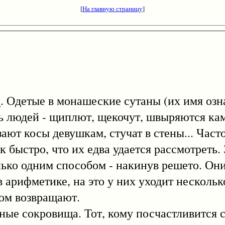
[
На главную страницу
]
и
. Одетые в монашеские сутаны (их имя озн
ь людей - щиплют, щекочут, швыряются ка
зают косы девушкам, стучат в стены... Част
 быстро, что их едва удается рассмотреть. 
лько одним способом - накинув решето. О
в арифметике, на это у них уходит нескольк
том возвращают.
сокровища. Тот, кому посчастливится с