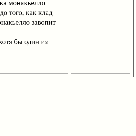
чка монакьелло
до того, как клад
онакьелло завопит
отя бы один из