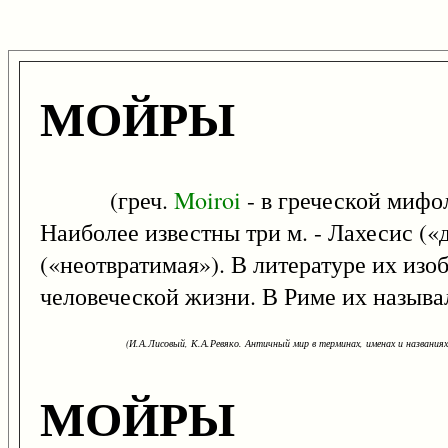
МОЙРЫ
(греч.
Moiroi
- в греческой мифо
Наиболее известны три м. - Лахесис (
(«неотвратимая»). В литературе их из
человеческой жизни. В Риме их называ
(И.А.Лисовый, К.А.Ревяко. Античный мир в терминах, именах и названиях: 
МОЙРЫ