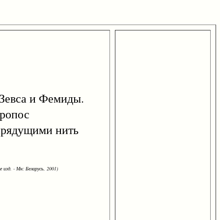
 Зевса и Фемиды.
тропос
 прядущими нить
 изд. - Мн: Беларусь, 2001)