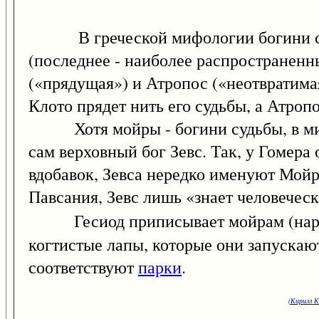
В греческой мифологии богини судьб
(последнее - наиболее распространенн
(«прядущая») и Атропос («неотвратима
Клото прядет нить его судьбы, а Атро
Хотя мойры - богини судьбы, в мифах
сам верховный бог Зевс. Так, у Гомера
вдобавок, Зевса нередко именуют Мойр
Павсания, Зевс лишь «знает человеческ
Гесиод приписывает мойрам (нар
когтистые лапы, которые они запускаю
соответствуют
парки
.
(Кирилл К