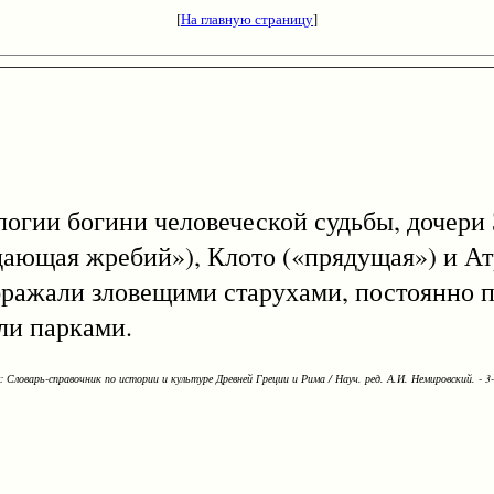
[
На главную страницу
]
логии богини человеческой судьбы, дочери
«дающая жребий»), Клото («прядущая») и А
ображали зловещими старухами, постоянно
ли парками.
Словарь-справочник по истории и культуре Древней Греции и Рима / Науч. ред. А.И. Немировский. - 3-е