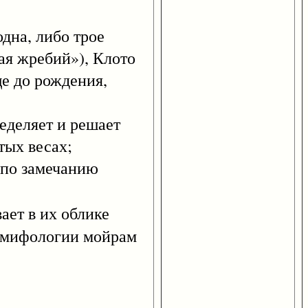
на, либо трое
ая жребий»), Клото
ще до рождения,
еделяет и решает
тых весах;
 по замечанию
ает в их облике
й мифологии мойрам