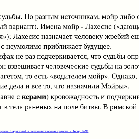
ы. По разным источникам, мойр либо од
ый вариант). Имена мойр - Лахесис («дающ
я»); Лахесис назначает человеку жребий е
пос неумолимо приближает будущее.
 не раз подчеркивается, что судьбы опр
 он взвешивает человеческие судьбы на золо
агетом, то есть «водителем мойр». Однако,
ие дела и все то, что назначили Мойры».
керами
авне с
) кровожадность и подчеркив
т в тела раненых на поле битвы. В римско
оролев. Энциклопедия сверхъестественных существ. - Эксмо, 2006)