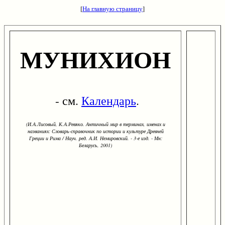
[
На главную страницу
]
МУНИХИОН
- см.
Календарь
.
(И.А.Лисовый, К.А.Ревяко. Античный мир в терминах, именах и
названиях: Словарь-справочник по истории и культуре Древней
Греции и Рима / Науч. ред. А.И. Немировский. - 3-е изд. - Мн:
Беларусь, 2001)