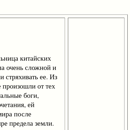
ьница китайских
ла очень сложной и
и стряхивать ее. Из
е произошли от тех
тальные боги,
четания, ей
мира после
ре предела земли.