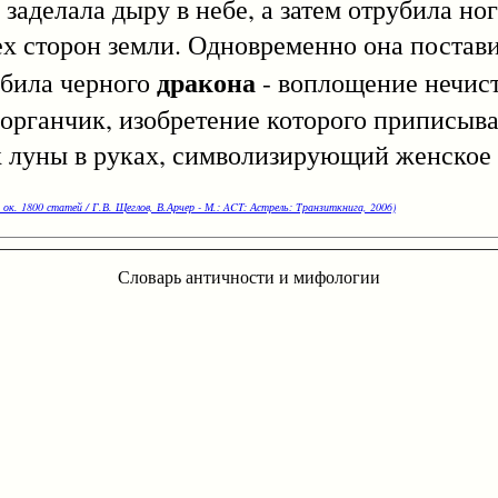
заделала дыру в небе, а затем отрубила но
ех сторон земли. Одновременно она постав
дракона
убила черного
- воплощение нечист
органчик, изобретение которого приписывае
 луны в руках, символизирующий женское 
 ок. 1800 статей / Г.В. Щеглов, В.Арчер - М.: ACT: Астрель: Транзиткнига, 2006)
Словарь античности и мифологии