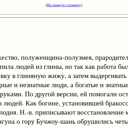
[
На главную страницу
]
тво, полуженщина-полузмея, прародител
епила людей из глины, но так как работа бы
евку в глиняную жижу, а затем выдергивать 
ные и незнатные люди, а богатые и знатны
руками. По другой версии, ей помогали ос
ы людей. Как богине, установившей бракосо
плодия. Н.-в. приписывают восстановление 
унгуна о гору Бучжоу-шань обрушились четы