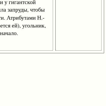
ги у гигантской
ила запруды, чтобы
и. Атрибутами Н.-
тся ей), угольник,
начало.