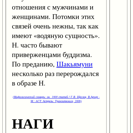
отношения с мужчинами и
женщинами. Потомки этих
связей очень нежны, так как
имеют «водяную сущность».
Н. часто бывают
приверженцами буддизма.
По преданию,
Шакьямуни
несколько раз перерождался
в образе Н.
(Мифологический словарь: ок. 1800 статей / Г.В. Щеглов, В.Арчер -
М.: ACT: Астрель: Транзиткнига, 2006)
НАГИ