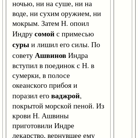
ночью, ни на суше, ни на
воде, ни сухим оружием, ни
мокрым. Затем Н. опоил
сомой
Индру
с примесью
суры
и лишил его силы. По
Ашвинов
совету
Индра
вступил в поединок с Н. в
сумерки, в полосе
океанского прибоя и
ваджрой
поразил его
,
покрытой морской пеной. Из
крови Н. Ашвины
приготовили Индре
лекарство, вернувшее ему