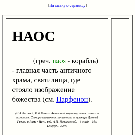
[
На главную страницу
]
НАОС
(греч.
naos
- корабль)
- главная часть античного
храма, святилища, где
стояло изображение
божества (см.
Парфенон
).
(И.А.Лисовый, К.А.Ревяко. Античный мир в терминах, именах и
названиях: Словарь-справочник по истории и культуре Древней
Греции и Рима / Науч. ред. А.И. Немировский. - 3-е изд. - Мн:
Беларусь, 2001)