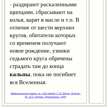
- раздирают раскаленными
щипцами, сбрасывают на
колья, варят в масле и т.п. В
отличие от шести верхних
кругов, обитатели которых
со временем получают
новое рождение, узники
седьмого круга обречены
страдать там до конца
кальпы
, пока не погибнет
вся Вселенная.
(Мифологический словарь: ок. 1800 статей / Г.В. Щеглов, В.Арчер -
М.: ACT: Астрель: Транзиткнига, 2006)