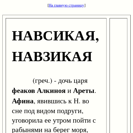
[
На главную страницу
]
НАВСИКАЯ,
НАВЗИКАЯ
(греч.) - дочь царя
феаков
Алкиноя
Ареты
и
.
Афина
, явившись к Н. во
сне под видом подруги,
уговорила ее утром пойти с
рабынями на берег моря,