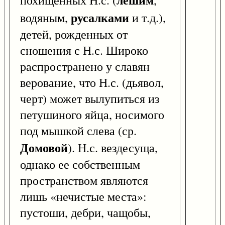
похищенных Н.с. (
,
русалками
водяным,
и т.д.),
детей, рожденных от
сношения с Н.с. Широко
распространено у славян
верование, что Н.с. (дьявол,
черт) может вылупиться из
петушиного яйца, носимого
под мышкой слева (ср.
Домовой
). Н.с. вездесуща,
однако ее собственным
пространством являются
лишь «нечистые места»:
пустоши, дебри, чащобы,