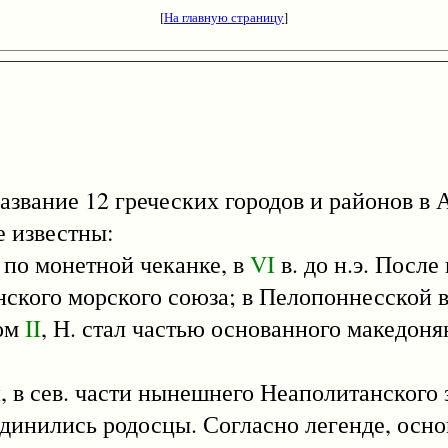
[
На главную страницу
]
название 12 греческих городов и районов в
е известны:
о монетной чеканке, в
VI
в. до н.э. После
нского морского союза; в Пелопоннесской 
пом
II
, Н. стал частью основанного македоня
 сев. части нынешнего Неаполитанского з
динились родосцы. Согласно легенде, осно