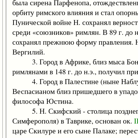
была сирена Парфенопа, отождествленна
орбиту римского влияния и стал опор
Пунической войне Н. сохранял верност
среди «союзников» римлян. В 89 г. до 
сохранял прежнюю форму правления. Н.
Вергилий.
3. Город в Африке, близ мыса Бонн, 
римлянами в 148 г. до н.э., получил пр
4. Город в Палестине (ныне Наблус)
Веспасианом близ пришедшего в упадок
философа Юстина.
5. Н. Скифский - столица позднего с
Симферополя) в Таврике, основан ок.
I
царе Скилуре и его сыне Палаке; пере