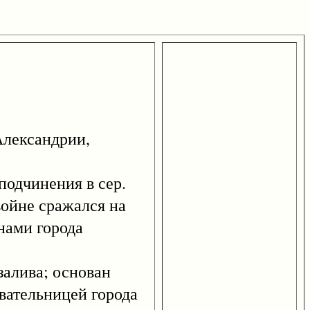
 Александрии,
 подчинения в сер.
войне сражался на
нами города
алива; основан
вательницей города