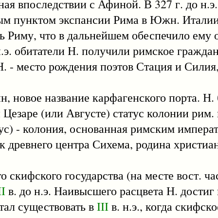
я впоследствии с Афиной. В 327 г. до н.э
ным пунктом экспансии Рима в Южн. Италии
ь Риму, что в дальнейшем обеспечило ему
н.э. обитатели Н. получили римское граждан
 - место рождения поэтов Стация и Силия,
новое название карфагенского порта. Н. 
и Цезаре (или Августе) статус колонии рим.
 - колония, основанная римским импера
 древнего центра Сихема, родина христиан
кифского государства (на месте вост. час
II
в. до н.э. Наивысшего расцвета Н. достиг
стал существовать в
III
в. н.э., когда скифск