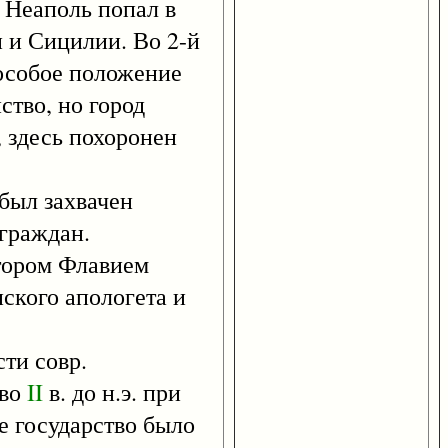
. Неаполь попал в
 и Сицилии. Во 2-й
 особое положение
ство, но город
 здесь похоронен
был захвачен
 граждан.
тором Флавием
ского апологета и
ти совр.
 во
II
в. до н.э. при
ое государство было