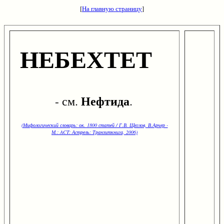
[
На главную страницу
]
НЕБЕХТЕТ
Нефтида
- см.
.
(Мифологический словарь: ок. 1800 статей / Г.В. Щеглов, В.Арчер -
М.: ACT: Астрель: Транзиткнига, 2006)