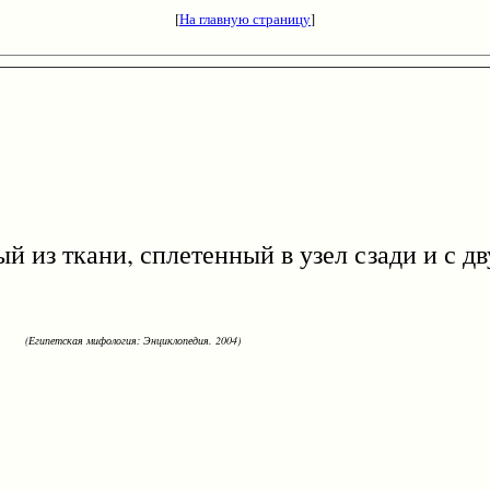
[
На главную страницу
]
з ткани, сплетенный в узел сзади и с д
(Египетская мифология: Энциклопедия. 2004)