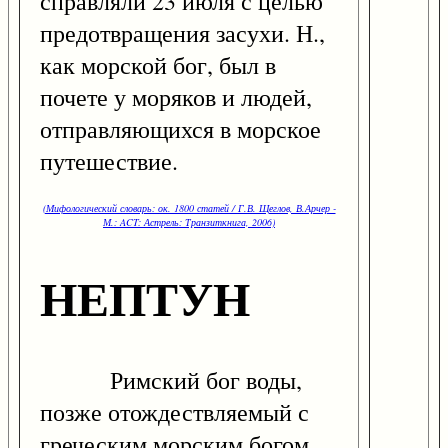
справляли 23 июля с целью
предотвращения засухи. Н.,
как морской бог, был в
почете у моряков и людей,
отправляющихся в морское
путешествие.
(Мифологический словарь: ок. 1800 статей / Г.В. Щеглов, В.Арчер -
М.: ACT: Астрель: Транзиткнига, 2006)
НЕПТУН
Римский бог воды,
позже отождествляемый с
греческим морским богом