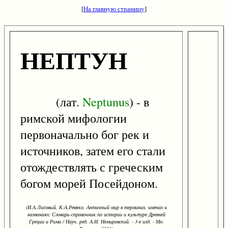
[
На главную страницу
]
НЕПТУН
(лат.
Neptunus
) - в
римской мифологии
первоначально бог рек и
источников, затем его стали
отождествлять с греческим
богом морей Посейдоном.
(И.А.Лисовый, К.А.Ревяко. Античный мир в терминах, именах и
названиях: Словарь-справочник по истории и культуре Древней
Греции и Рима / Науч. ред. А.И. Немировский. - 3-е изд. - Мн: