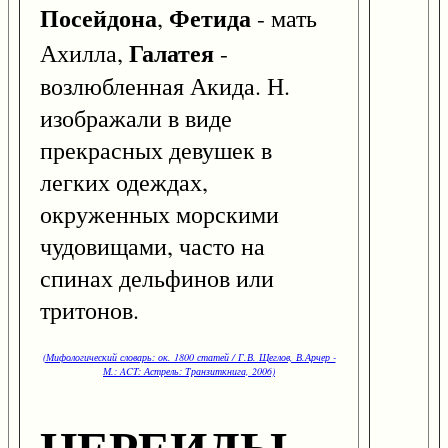
Посейдона
Фетида
,
- мать
Галатея
Ахилла,
-
возлюбленная Акида. Н.
изображали в виде
прекрасных девушек в
легких одеждах,
окруженных морскими
чудовищами, часто на
спинах дельфинов или
тритонов.
(Мифологический словарь: ок. 1800 статей / Г.В. Щеглов, В.Арчер -
М.: ACT: Астрель: Транзиткнига, 2006)
НЕРЕИДЫ