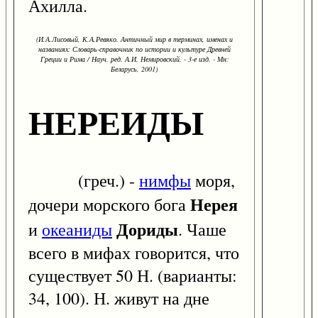
Ахилла.
(И.А.Лисовый, К.А.Ревяко. Античный мир в терминах, именах и
названиях: Словарь-справочник по истории и культуре Древней
Греции и Рима / Науч. ред. А.И. Немировский. - 3-е изд. - Мн:
Беларусь, 2001)
НЕРЕИДЫ
(греч.) -
нимфы
моря,
Нерея
дочери морского бога
Дориды
и
океаниды
. Чаше
всего в мифах говорится, что
существует 50 Н. (варианты:
34, 100). Н. живут на дне