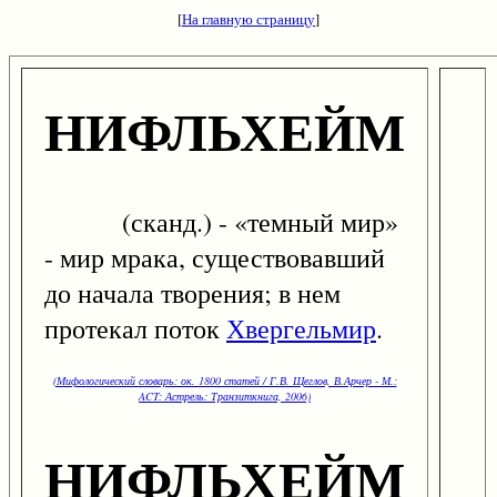
[
На главную страницу
]
НИФЛЬХЕЙМ
(сканд.) - «темный мир»
- мир мрака, существовавший
до начала творения; в нем
протекал поток
Хвергельмир
.
(Мифологический словарь: ок. 1800 статей / Г.В. Щеглов, В.Арчер - М.:
ACT: Астрель: Транзиткнига, 2006)
НИФЛЬХЕЙМ