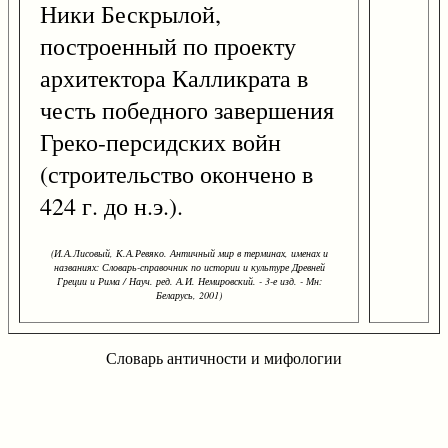
Ники Бескрылой,
построенный по проекту
архитектора Калликрата в
честь победного завершения
Греко-персидских войн
(строительство окончено в
424 г. до н.э.).
(И.А.Лисовый, К.А.Ревяко. Античный мир в терминах, именах и
названиях: Словарь-справочник по истории и культуре Древней
Греции и Рима / Науч. ред. А.И. Немировский. - 3-е изд. - Мн:
Беларусь, 2001)
Словарь античности и мифологии