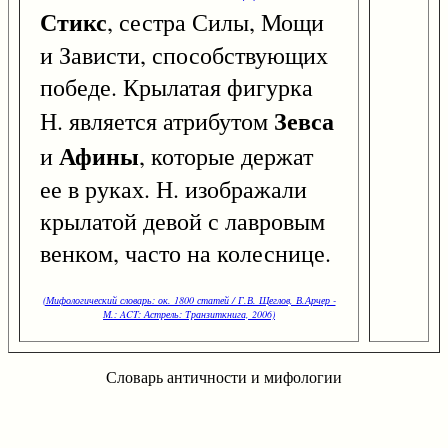
Стикс
, сестра Силы, Мощи
и Зависти, способствующих
победе. Крылатая фигурка
Зевса
Н. является атрибутом
Афины
и
, которые держат
ее в руках. Н. изображали
крылатой девой с лавровым
венком, часто на колеснице.
(Мифологический словарь: ок. 1800 статей / Г.В. Щеглов, В.Арчер -
М.: ACT: Астрель: Транзиткнига, 2006)
Словарь античности и мифологии