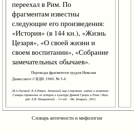
переехал в Рим. По
фрагментам известны
следующие его произведения:
«История» (в 144 кн.), «Жизнь
Цезаря», «О своей жизни и
своем воспитании», «Собрание
замечательных обычаев».
Переводы фрагментов трудов Николая
Дамасского // ВДИ. 1960. № 3-4.
(И.А.Лисовый, К.А.Ревяко. Античный мир в терминах, именах и названиях:
Словарь-справочник по истории и культуре Древней Греции и Рима / Науч.
ред. А.И. Немировский. - 3-е изд. - Мн: Беларусь, 2001)
Словарь античности и мифологии