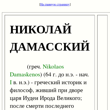
[
На главную страницу
]
НИКОЛАЙ
ДАМАССКИЙ
(греч.
Nikolaos
Damaskenos
) (64 г. до н.э. - нач.
I
в. н.э.) - греческий историк и
философ, живший при дворе
царя Иудеи Ирода Великого;
после смерти последнего