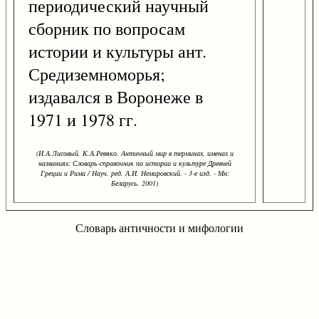
периодический научный
сборник по вопросам
истории и культуры ант.
Средиземноморья;
издавался в Воронеже в
1971 и 1978 гг.
(И.А.Лисовый, К.А.Ревяко. Античный мир в терминах, именах и
названиях: Словарь-справочник по истории и культуре Древней
Греции и Рима / Науч. ред. А.И. Немировский. - 3-е изд. - Мн:
Беларусь, 2001)
Словарь античности и мифологии