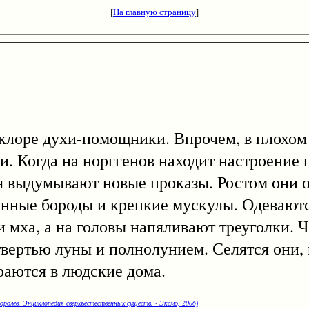
[
На главную страницу
]
е духи-помощники. Впрочем, в плохом 
. Когда на норггенов находит настроение п
я выдумывают новые проказы. Ростом они о
линные бороды и крепкие мускулы. Одеваютс
 мха, а на головы напяливают треуголки. 
вертью луны и полнолунием. Селятся они, 
раются в людские дома.
оролев. Энциклопедия сверхъестественных существ. - Эксмо, 2006)