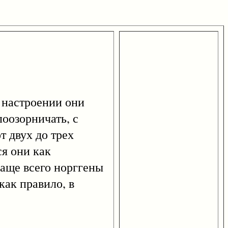
настроении они
оозорничать, с
т двух до трех
я они как
Чаще всего норггены
как правило, в