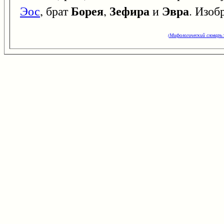
Борея
Зефира
Эвра
Эос
, брат
,
и
. Изоб
(Мифологический словарь: