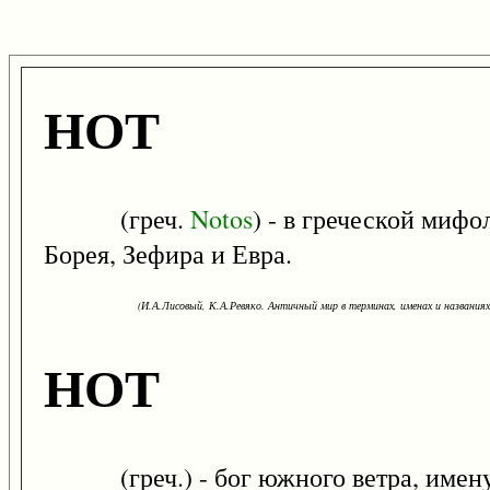
НОТ
(греч.
Notos
) - в греческой миф
Борея, Зефира и Евра.
(И.А.Лисовый, К.А.Ревяко. Античный мир в терминах, именах и названиях: 
НОТ
(греч.) - бог южного ветра, имену