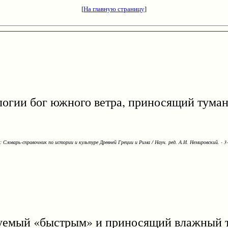
[
На главную страницу
]
ологии бог южного ветра, приносящий туман
Словарь-справочник по истории и культуре Древней Греции и Рима / Науч. ред. А.И. Немировский. - 3-е
емый «быстрым» и приносящий влажный ту