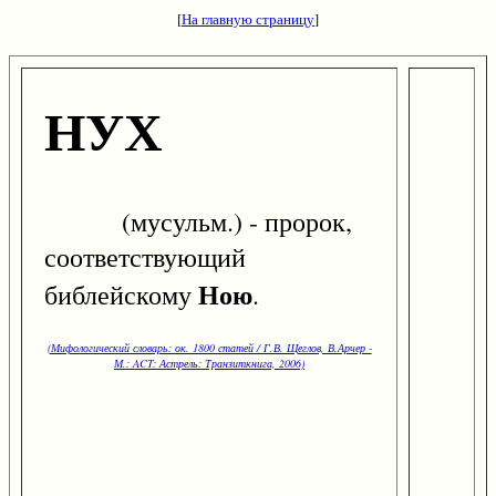
[
На главную страницу
]
НУХ
(мусульм.) - пророк,
соответствующий
Ною
библейскому
.
(Мифологический словарь: ок. 1800 статей / Г.В. Щеглов, В.Арчер -
М.: ACT: Астрель: Транзиткнига, 2006)