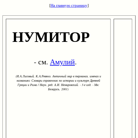
[
На главную страницу
]
НУМИТОР
- см.
Амулий
.
(И.А.Лисовый, К.А.Ревяко. Античный мир в терминах, именах и
названиях: Словарь-справочник по истории и культуре Древней
Греции и Рима / Науч. ред. А.И. Немировский. - 3-е изд. - Мн:
Беларусь, 2001)