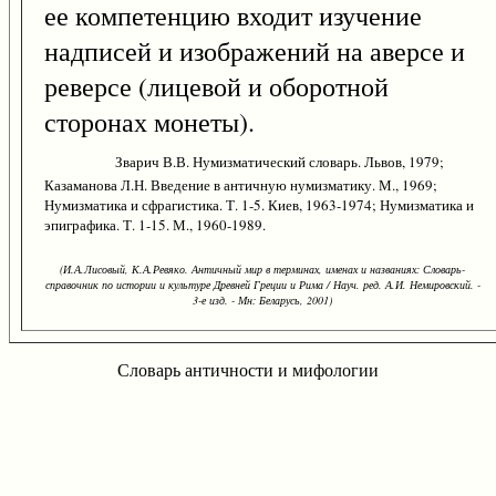
ее компетенцию входит изучение
надписей и изображений на аверсе и
реверсе (лицевой и оборотной
сторонах монеты).
Зварич В.В. Нумизматический словарь. Львов, 1979;
Казаманова Л.Н. Введение в античную нумизматику. М., 1969;
Нумизматика и сфрагистика. Т. 1-5. Киев, 1963-1974; Нумизматика и
эпиграфика. Т. 1-15. М., 1960-1989.
(И.А.Лисовый, К.А.Ревяко. Античный мир в терминах, именах и названиях: Словарь-
справочник по истории и культуре Древней Греции и Рима / Науч. ред. А.И. Немировский. -
3-е изд. - Мн: Беларусь, 2001)
Словарь античности и мифологии