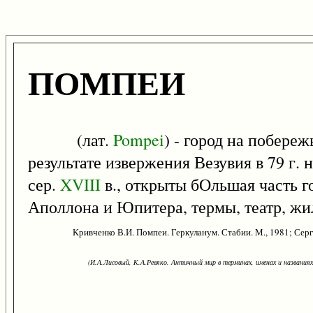
ПОМПЕИ
(лат.
Pompei
) - город на побере
результате извержения Везувия в 79 г. 
сер.
XVIII
в., открыты бОльшая часть г
Аполлона и Юпитера, термы, театр, жи
Кривченко В.И. Помпеи. Геркуланум. Стабии. М., 1981; Серг
(И.А.Лисовый, К.А.Ревяко. Античный мир в терминах, именах и названиях: 