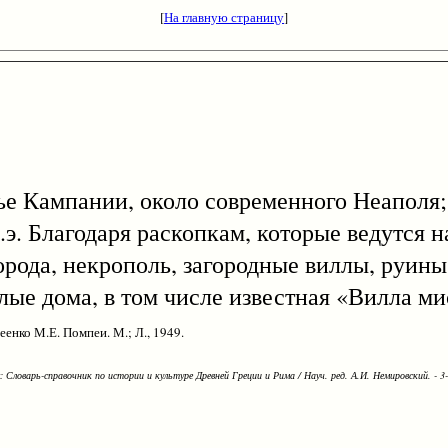
[
На главную страницу
]
жье Кампании, около современного Неаполя;
н.э. Благодаря раскопкам, которые ведутся н
орода, некрополь, загородные виллы, руин
лые дома, в том числе известная «Вилла ми
еенко М.Е. Помпеи. М.; Л., 1949.
Словарь-справочник по истории и культуре Древней Греции и Рима / Науч. ред. А.И. Немировский. - 3-е