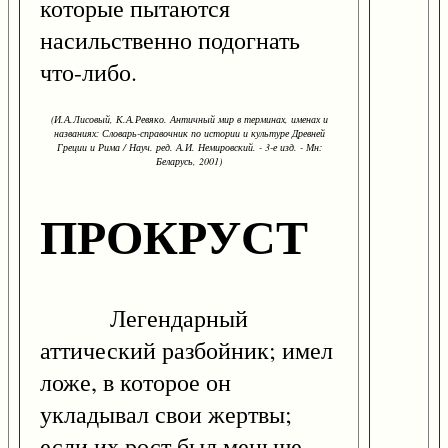
которые пытаются
насильственно подогнать
что-либо.
(И.А.Лисовый, К.А.Ревяко. Античный мир в терминах, именах и
названиях: Словарь-справочник по истории и культуре Древней
Греции и Рима / Науч. ред. А.И. Немировский. - 3-е изд. - Мн:
Беларусь, 2001)
ПРОКРУСТ
Легендарный
аттический разбойник; имел
ложе, в которое он
укладывал свои жертвы;
если их рост был меньше