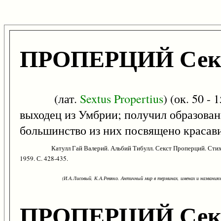
ПРОПЕРЦИЙ Сек
(лат.
Sextus
Propertius
) (ок. 50 -
выходец из Умбрии; получил образовани
большинство из них посвящено красав
Катулл Гай Валерий. Альбий Тибулл. Секст Проперций. Стихот
1959. С. 428-435.
(И.А.Лисовый, К.А.Ревяко. Античный мир в терминах, именах и названиях: 
ПРОПЕРЦИЙ Сек