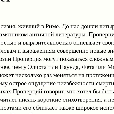
ия, живший в Риме. До нас дошли четыр
амятником античной литературы. Проперци
остью и выразительностью описывает свою
словам и выражениям совершенно новые зн
зии Проперция могут показаться сложным
жнее, чем у Элиота или Паунда, Фета или 
ожет несколько раз меняться на протяжени
ему острое ощущение неизбежности смерти,
тихах Проперций говорит, что хотел бы быт
очитает писать короткие стихотворения, а 
поэтами его сближает также широкое испо