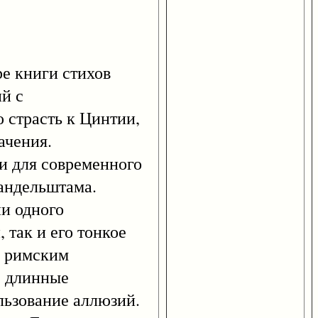
е книги стихов
й с
 страсть к Цинтии,
ачения.
и для современного
Мандельштама.
и одного
 так и его тонкое
ь римским
не длинные
льзование аллюзий.