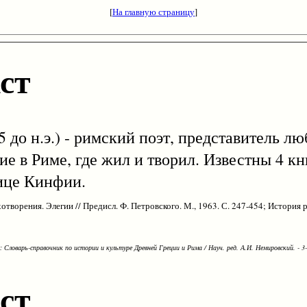
[
На главную страницу
]
ст
 15 до н.э.) - римский поэт, представитель 
е в Риме, где жил и творил. Известны 4 кн
ице Кинфии.
ворения. Элегии // Предисл. Ф. Петровского. М., 1963. С. 247-454; История ри
Словарь-справочник по истории и культуре Древней Греции и Рима / Науч. ред. А.И. Немировский. - 3-е
ст