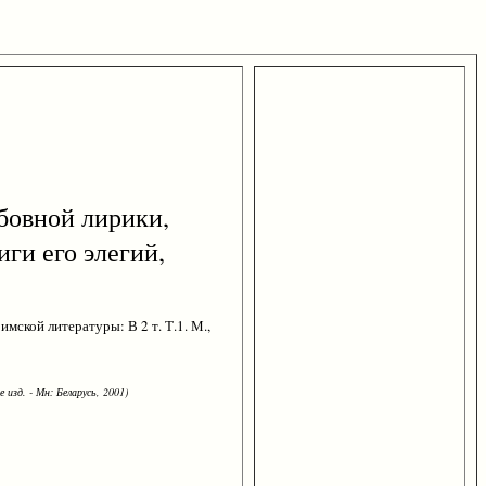
любовной лирики,
иги его элегий,
мской литературы: В 2 т. Т.1. М.,
 изд. - Мн: Беларусь, 2001)