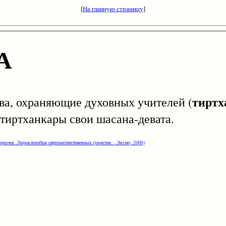
[
На главную страницу
]
А
тиртх
охраняющие духовных учителей (
 тиртханкары свои шасана-девата.
оролев. Энциклопедия сверхъестественных существ. - Эксмо, 2006)