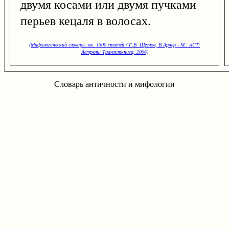
двумя косами или двумя пучками
перьев кецаля в волосах.
(Мифологический словарь: ок. 1800 статей / Г.В. Щеглов, В.Арчер - М.: ACT:
Астрель: Транзиткнига, 2006)
Словарь античности и мифологии