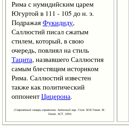
Рима с нумидийским царем
Югуртой в 111 - 105 до н. э.
Подражая
Фукидиду
,
Саллюстий писал сжатым
стилем, который, в свою
очередь, повлиял на стиль
Тацита
, назвавшего Саллюстия
самым блестящим историком
Рима. Саллюстий известен
также как политический
оппонент
Цицерона
.
(Современный словарь-справочник: Античный мир. Cост. М.И.Умнов. М.:
Олимп, АСТ, 2000)