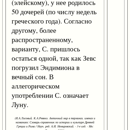
(элейскому), у нее родилось
50 дочерей (по числу недель
греческого года). Согласно
другому, более
распространенному,
варианту, С. пришлось
остаться одной, так как Зевс
погрузил Эндимиона в
вечный сон. В
аллегорическом
употреблении С. означает
Луну.
(И.А.Лисовый, К.А.Ревяко. Античный мир в терминах, именах и
названиях: Словарь-справочник по истории и культуре Древней
Греции и Рима / Науч. ред. А.И. Немировский. - 3-е изд. - Мн: