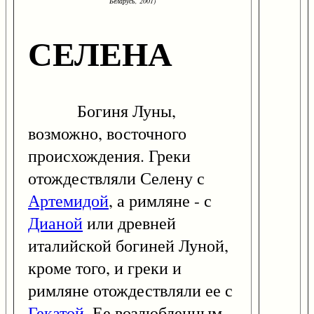
Беларусь, 2001)
СЕЛЕНА
Богиня Луны,
возможно, восточного
происхождения. Греки
отождествляли Селену с
Артемидой
, а римляне - с
Дианой
или древней
италийской богиней Луной,
кроме того, и греки и
римляне отождествляли ее с
Гекатой
. Ее возлюбленным