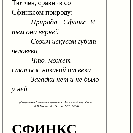
Тютчев, сравнив со
Сфинксом природу:
Природа - Сфинкс. И
тем она верней
Своим искусом губит
человека,
Что, может
статься, никакой от века
Загадки нет и не было
у ней.
(Современный словарь-справочник: Античный мир. Cост.
М.И.Умнов. М.: Олимп, АСТ, 2000)
СФИНКС