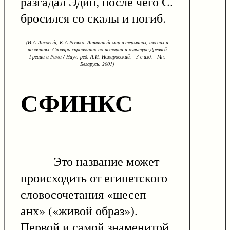
разгадал Эдип, после чего С.
бросился со скалы и погиб.
(И.А.Лисовый, К.А.Ревяко. Античный мир в терминах, именах и
названиях: Словарь-справочник по истории и культуре Древней
Греции и Рима / Науч. ред. А.И. Немировский. - 3-е изд. - Мн:
Беларусь, 2001)
СФИНКС
Это название может
происходить от египетского
словосочетания «шесеп
анх» («живой образ»).
Первой и самой знаменитой