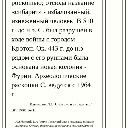
роскошью; отсюда название
«сибарит» - избалованный,
изнеженный человек. В 510
г. до н.э. С. был разрушен в
ходе войны с городом
Кротон. Ок. 443 г. до н.э.
рядом с его руинами была
основана новая колония -
Фурии. Археологические
раскопки С. ведутся с 1964
г.
Ильинская Л.С. Сибарис и сибариты //
ВИ. 1980. № 10.
(И.А.Лисовый, К.А.Ревяко. Античный мир в терминах, именах и
названиях: Словарь-справочник по истории и культуре Древней