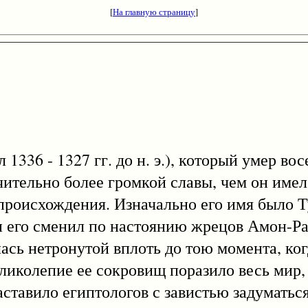
[
На главную страницу
]
1336 - 1327 гг. до н. э.), который умер во
чительно более громкой славы, чем он име
роисхождения. Изначально его имя было Т
он его сменил по настоянию жрецов Амон-Р
ась нетронутой вплоть до тою момента, когд
ликолепие ее сокровищ поразило весь мир,
ставило египтологов с завистью задуматься