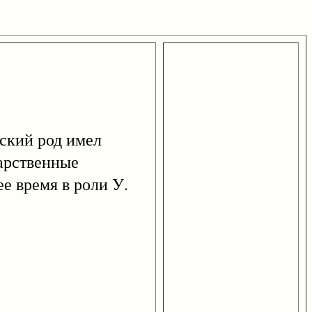
ский род имел
дарственные
е время в роли У.