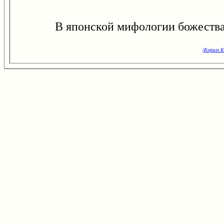
В японской мифологии божества-пок
(Кирилл К