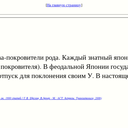
[
На главную страницу
]
-покровители рода. Каждый знатный япон
 и покровителя). В феодальной Японии госу
тпуск для поклонения своим У. В настояще
 ок. 1800 статей / Г.В. Щеглов, В.Арчер - М.: ACT: Астрель: Транзиткнига, 2006)