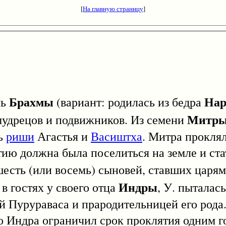
[
На главную страницу
]
Брахмы
На
чь
(вариант: родилась из бедра
Митр
мудрецов и подвижников. Из семени
сь
риши
Агастья и
Васиштха
. Митра проклял
тию должна была поселиться на земле и ст
шесть (или восемь) сыновей, ставших царя
Индры
в гостях у своего отца
, У. пыталась
ой Пурураваса и прародительницей его рода
о Индра ограничил срок проклятия одним г