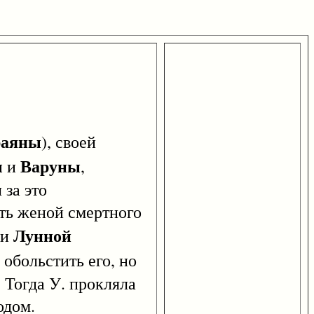
раяны
), своей
ы
Варуны
и
,
 за это
ать женой смертного
Лунной
ми
 обольстить его, но
. Тогда У. прокляла
одом.