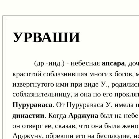
УРВАШИ
апсара
(др.-инд.) - небесная
, до
красотой соблазнившая многих богов, 
извергнутого ими при виде У., родили
соблазнительницу, и она по его прокля
Пурураваса
. От Пурураваса У. имела 
династии
Арджуна
. Когда
был на небе 
он отверг ее, сказав, что она была жен
Арджуну, обрекши его на бесплодие, н