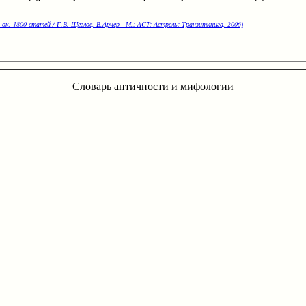
 ок. 1800 статей / Г.В. Щеглов, В.Арчер - М.: ACT: Астрель: Транзиткнига, 2006)
Словарь античности и мифологии